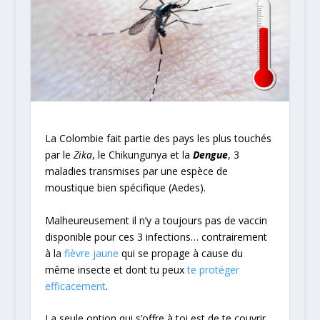
La Colombie fait partie des pays les plus touchés
par le
Zika
, le
Chikungunya
et la
Dengue
, 3
maladies transmises par une espèce de
moustique bien spécifique (Aedes).
Malheureusement il n’y a toujours pas de vaccin
disponible pour ces 3 infections… contrairement
à la
fièvre jaune
qui se propage à cause du
même insecte et dont tu peux
te protéger
efficacement
.
La seule option qui s’offre à toi est de te couvrir